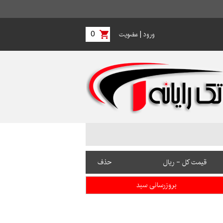
0
|
ورود
عضویت
قیمت کل - ریال
حذف