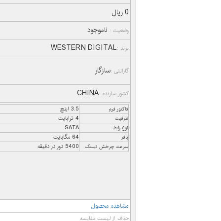
0 ریال
ناموجود
وضعیت :
WESTERN DIGITAL
برند :
سازگار
گارانتی :
CHINA
کشور سارنده :
3.5 اینچ
فاکتور فرم
4 ترابایت
ظرفیت
SATA
نوع رابط
64 مگابایت
بافر
5400 دور در دقیقه
سرعت چرخش دیسک
مشاهده محصول
حذف از لیست مقایسه