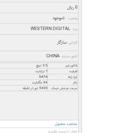
0 ریال
ناموجود
وضعیت :
WESTERN DIGITAL
برند :
سازگار
گارانتی :
CHINA
کشور سارنده :
3.5 اینچ
فاکتور فرم
1 ترابایت
ظرفیت
SATA
نوع رابط
64 مگابایت
بافر
5400 دور در دقیقه
سرعت چرخش دیسک
مشاهده محصول
حذف از لیست مقایسه